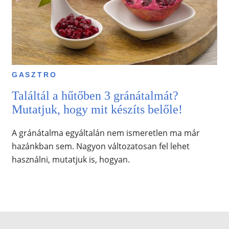
GASZTRO
Találtál a hűtőben 3 gránátalmát?
Mutatjuk, hogy mit készíts belőle!
A gránátalma egyáltalán nem ismeretlen ma már
hazánkban sem. Nagyon változatosan fel lehet
használni, mutatjuk is, hogyan.