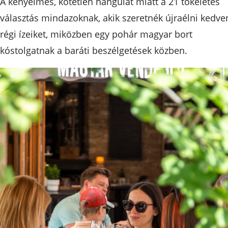
A kényelmes, kötetlen hangulat miatt a 21 tökéletes
választás mindazoknak, akik szeretnék újraélni kedve
régi ízeiket, miközben egy pohár magyar bort
kóstolgatnak a baráti beszélgetések közben.