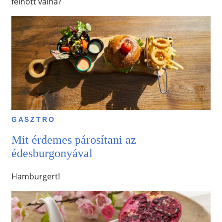
felnőtt válna?
GASZTRO
Mit érdemes párosítani az
édesburgonyával
Hamburgert!