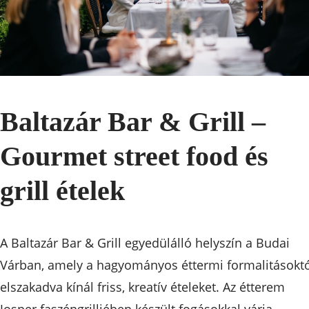
Baltazár Bar & Grill –
Gourmet street food és
grill ételek
A Baltazár Bar & Grill egyedülálló helyszín a Budai
Várban, amely a hagyományos éttermi formalitásokt
elszakadva kínál friss, kreatív ételeket. Az étterem
Josper faszéngrilljében készült fogásokkal várja