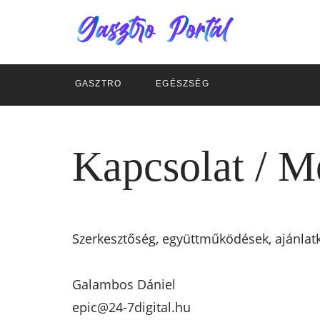
GASZTRO
EGÉSZSÉG
Kapcsolat / M
Szerkesztőség, együttműködések, ajánlat
Galambos Dániel
epic@24-7digital.hu