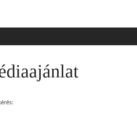
édiaajánlat
kérés: