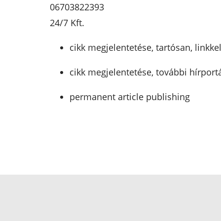
06703822393
24/7 Kft.
cikk megjelentetése, tartósan, linkke
cikk megjelentetése, további hírport
permanent article publishing