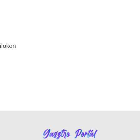
l
álokon