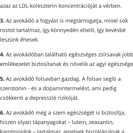
azaz az LDL-koleszterin koncentrációját a vérben.
3.
Az avokádó a fogyást is megtámogatja, mivel sok
rostot tartalmaz, így könnyedén eltelít, így kevésbé
leszünk éhesek.
4.
Az avokádóban található egészséges zsírsavak job
emlékezetet biztosítanak és növelik az agyi egészsége
5.
Az avokádó folsavban gazdag. A folsav segíti a
szerotonin - és a dopamintermelést, ami pedig
csökkenti a depresszió rizikóját.
6.
Az avokádó még a szem egészségét is biztosítja,
hiszen olyan tápanyagokat – lutein, zeaxantin,
karotinoidok – tartalmaz, amelyek hozzájárulnak a