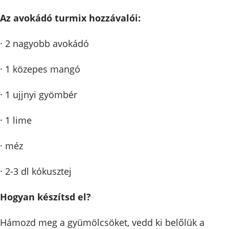
Az avokádó turmix hozzávalói:
· 2 nagyobb avokádó
· 1 közepes mangó
· 1 ujjnyi gyömbér
· 1 lime
· méz
· 2-3 dl kókusztej
Hogyan készítsd el?
Hámozd meg a gyümölcsöket, vedd ki belőlük a