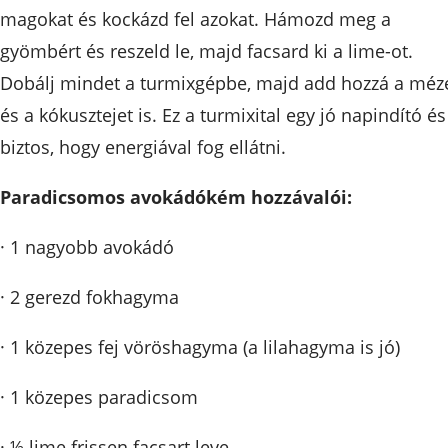
magokat és kockázd fel azokat. Hámozd meg a
gyömbért és reszeld le, majd facsard ki a lime-ot.
Dobálj mindet a turmixgépbe, majd add hozzá a méz
és a kókusztejet is. Ez a turmixital egy jó napindító és
biztos, hogy energiával fog ellátni.
Paradicsomos avokádókém hozzávalói:
· 1 nagyobb avokádó
· 2 gerezd fokhagyma
· 1 közepes fej vöröshagyma (a lilahagyma is jó)
· 1 közepes paradicsom
· ½ lime frissen facsart leve