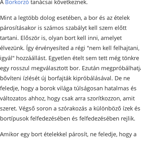
A
Borkorzó
tanácsai következnek.
Mint a legtöbb dolog esetében, a bor és az ételek
párosításakor is számos szabályt kell szem előtt
tartani. Először is, olyan bort kell inni, amelyet
élvezünk. Így érvényesíted a régi "nem kell felhajtani,
igyál" hozzáállást. Egyetlen ételt sem tett még tönkre
egy rosszul megválasztott bor. Ezután megpróbálhatj
bővíteni ízlését új borfajták kipróbálásával. De ne
feledje, hogy a borok világa túlságosan hatalmas és
változatos ahhoz, hogy csak arra szorítkozzon, amit
szeret. Végső soron a szórakozás a különböző ízek és
bortípusok felfedezésében és felfedezésében rejlik.
Amikor egy bort ételekkel párosít, ne feledje, hogy a