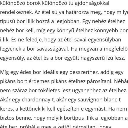
különböző borok különböző tulajdonságokkal
rendelkeznek. Az étel súlya határozza meg, hogy mily
típusú bor illik hozzá a legjobban. Egy nehéz ételhez
nehéz bor kell, míg egy könnyű ételhez könnyebb bor
illik. És ne feledje, hogy az étel savai egyensúlyban
legyenek a bor savasságával. Ha megvan a megfelelő
egyensúly, az étel és a bor együtt nagyszerű ízű lesz.
Míg egy édes bor ideális egy desszerthez, addig egy
pikáns bort érdemes pikáns ételhez párosítani. Néhá
nem száraz bor tökéletes lesz ugyanehhez az ételhez.
Akár egy chardonnay-t, akár egy sauvignon blanc-t
keres, a kettőnek ki kell egészítenie egymást. Ha nem
biztos benne, hogy melyik bortípus illik a legjobban a
ételhez, próbálja meg a kettőt párosítani, hogy