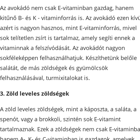
Az avokádó nem csak E-vitaminban gazdag, hanem
kitűnő B- és K - vitaminforrás is. Az avokádó ezen kív
azért is nagyon hasznos, mint E-vitaminforrás, mivel
sok telítetlen zsírt is tartalmaz, amely segíti ennek a
vitaminnak a felszívódását. Az avokádót nagyon
sokféleképpen felhasználhatjuk. Készíthetünk belőle
salátát, de más zöldségek és gyümölcsök
felhasználásával, turmixitalokat is.
3. Zöld leveles zöldségek
A zöld leveles zöldségek, mint a káposzta, a saláta, a
spenót, vagy a brokkoli, szintén sok E-vitamint
tartalmaznak. Ezek a zöldségek nem csak E-vitaminba
hanem A-, K- és C-vitaminban is gazdagok, amelyek