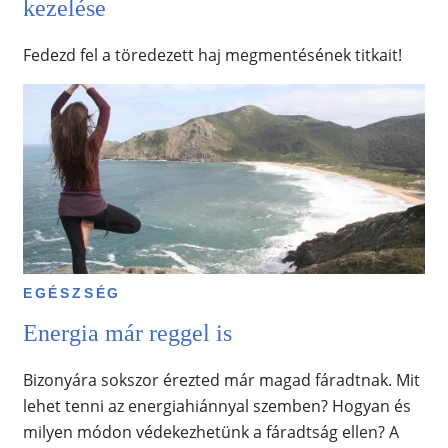
kezelése
Fedezd fel a töredezett haj megmentésének titkait!
EGÉSZSÉG
Energia már reggel is
Bizonyára sokszor érezted már magad fáradtnak. Mit
lehet tenni az energiahiánnyal szemben? Hogyan és
milyen módon védekezhetünk a fáradtság ellen? A