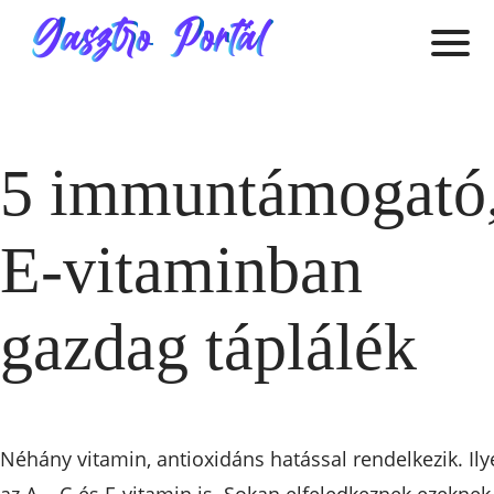
5 immuntámogató
E-vitaminban
gazdag táplálék
Néhány vitamin, antioxidáns hatással rendelkezik. Il
az A -, C-és E-vitamin is. Sokan elfeledkeznek ezeknek