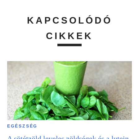
KAPCSOLÓDÓ
CIKKEK
EGÉSZSÉG
A sötétzöld leveles zöldségek és a lutein