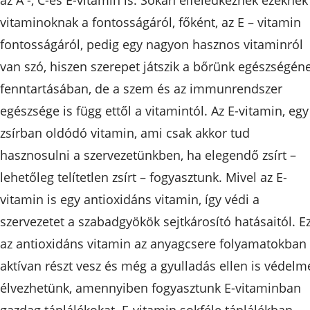
vitaminoknak a fontosságáról, főként, az E – vitamin
fontosságáról, pedig egy nagyon hasznos vitaminról
van szó, hiszen szerepet játszik a bőrünk egészségén
fenntartásában, de a szem és az immunrendszer
egészsége is függ ettől a vitamintól. Az E-vitamin, egy
zsírban oldódó vitamin, ami csak akkor tud
hasznosulni a szervezetünkben, ha elegendő zsírt –
lehetőleg telítetlen zsírt – fogyasztunk. Mivel az E-
vitamin is egy antioxidáns vitamin, így védi a
szervezetet a szabadgyökök sejtkárosító hatásaitól. E
az antioxidáns vitamin az anyagcsere folyamatokban 
aktívan részt vesz és még a gyulladás ellen is védelm
élvezhetünk, amennyiben fogyasztunk E-vitaminban
gazdag táplálékokat. E-vitamin sokféle táplálékban