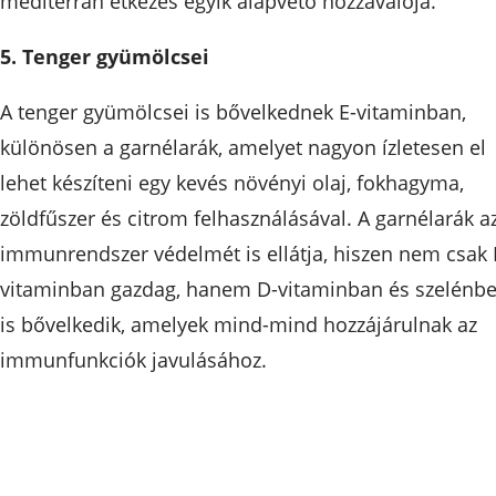
mediterrán étkezés egyik alapvető hozzávalója.
5. Tenger gyümölcsei
A tenger gyümölcsei is bővelkednek E-vitaminban,
különösen a garnélarák, amelyet nagyon ízletesen el
lehet készíteni egy kevés növényi olaj, fokhagyma,
zöldfűszer és citrom felhasználásával. A garnélarák a
immunrendszer védelmét is ellátja, hiszen nem csak 
vitaminban gazdag, hanem D-vitaminban és szelénb
is bővelkedik, amelyek mind-mind hozzájárulnak az
immunfunkciók javulásához.